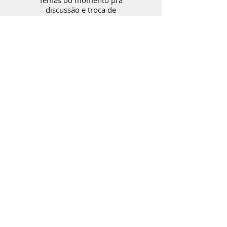
Temas do momento pra
discussão e troca de
informações
coma galera
O FESTIVAL